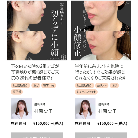
下を向いた時の2重アゴが
半年前に糸リフトを他院で
写真映りが悪く感じてご来
行ったが、すぐに効果が感じ
院の20代の患者様です
られなくなりご来院された4
0代の患者様です
ミニ脂肪吸引
あご
顎下中央
ミニ脂肪吸引
糸リフト
ほほ
顎下横
ジョールファット
担当医師
担当医師
村岡 史子
村岡 史子
施術費用
¥150,000〜(税込)
施術費用
¥150,000〜(税込)