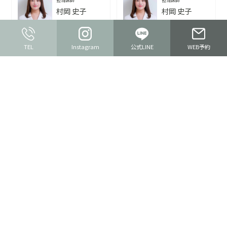
担当医師
担当医師
村岡 史子
村岡 史子
施術費用
¥150,000〜(税込)
施術費用
¥150,000〜(税込)
TEL
Instagram
公式LINE
WEB予約
副作用・リスク
副作用・リスク
症例の詳細
症例の詳細
高校1年生の頃から顔のお
仕事の関係で撮影の機会が