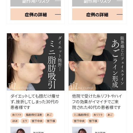
副作用・リスク
副作用・リスク
症例の詳細
症例の詳細
ダイエットしても顔だけ痩せ
他院で受けた糸リフトやハイ
ず、挫折してしまった30代の
フの効果がイマイチでご来
患者様です
院された40代の患者様です
糸リフト
脂肪吸引注射
あご
ミニ脂肪吸引
糸リフト
あご
ほほ
エラ
顎下中央
顎下横
顎下中央
顎下横